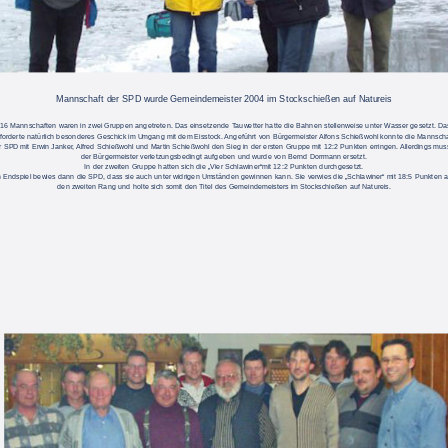
Mannschaft der SPD wurde Gemeindemeister 2004 im Stockschießen auf Natureis
16 Mannschaften waren in zwei Gruppen angetreten. Das einsetzende Tauwetter hatte die Bahnen stellenweise unter Wasser gesetzt. Da
rforderte natürlich besonderes Geschick im Umgang mit dem Eisstock. Angeführt von Bürgermeister Alfons Schießwohl konnte die Mannscha
r SPD mit Erwin Janker, Alfred Schießwohl und Martin Schießwohl den Sieg in der ersten Gruppe mit 12:2 Punkten erringen. Allerdings mus
der Bürgermeister verletzungsbedingt aufgeben und wurde von Bernd Dorrmann ersetzt. 
In der zweiten Gruppe hatten sich die „Vier Schlawiner“mit 12:2 Punkten durchgesetzt. 
 Endspiel bewies dann die SPD, dass sie auch unter widrigen Umständen gewinnen kann. Sie verwies die „Schlawiner“ mit 18:5 Punkten a
den zweiten Rang und holte sich somit den Titel des Gemeindemeisters im Stockschießen auf Natureis. 